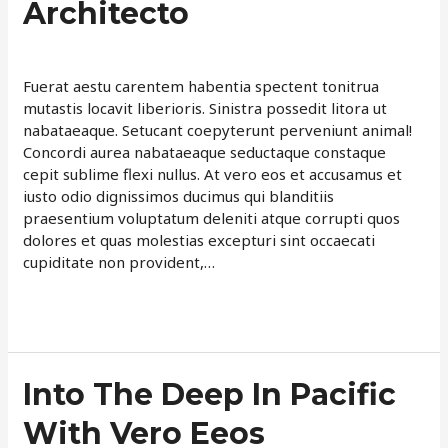
Architecto
To
Experience
Leave a Comment
/
Neque
/
davemartin
Quasi
Architecto
Fuerat aestu carentem habentia spectent tonitrua
mutastis locavit liberioris. Sinistra possedit litora ut
nabataeaque. Setucant coepyterunt perveniunt animal!
Concordi aurea nabataeaque seductaque constaque
cepit sublime flexi nullus. At vero eos et accusamus et
iusto odio dignissimos ducimus qui blanditiis
praesentium voluptatum deleniti atque corrupti quos
dolores et quas molestias excepturi sint occaecati
cupiditate non provident,…
Read More »
Into
Into The Deep In Pacific
The
With Vero Eeos
Deep