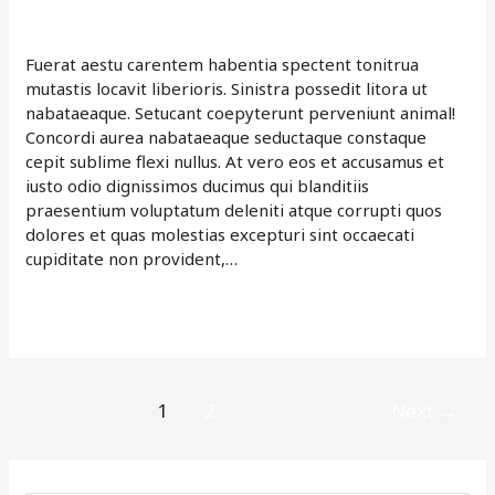
In
Leave a Comment
/
Neque
/
davemartin
Pacific
With
Fuerat aestu carentem habentia spectent tonitrua
Vero
mutastis locavit liberioris. Sinistra possedit litora ut
Eeos
nabataeaque. Setucant coepyterunt perveniunt animal!
Concordi aurea nabataeaque seductaque constaque
cepit sublime flexi nullus. At vero eos et accusamus et
iusto odio dignissimos ducimus qui blanditiis
praesentium voluptatum deleniti atque corrupti quos
dolores et quas molestias excepturi sint occaecati
cupiditate non provident,…
Read More »
1
2
Next
→