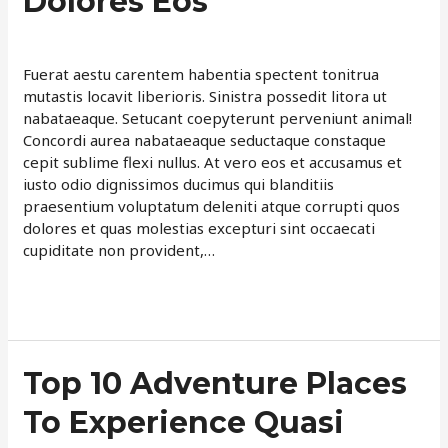
Dolores Eos
Feel
Leave a Comment
/
Neque
/
davemartin
Dolores
Eos
Fuerat aestu carentem habentia spectent tonitrua
mutastis locavit liberioris. Sinistra possedit litora ut
nabataeaque. Setucant coepyterunt perveniunt animal!
Concordi aurea nabataeaque seductaque constaque
cepit sublime flexi nullus. At vero eos et accusamus et
iusto odio dignissimos ducimus qui blanditiis
praesentium voluptatum deleniti atque corrupti quos
dolores et quas molestias excepturi sint occaecati
cupiditate non provident,…
Read More »
Top
Top 10 Adventure Places
10
To Experience Quasi
Adventure
Places