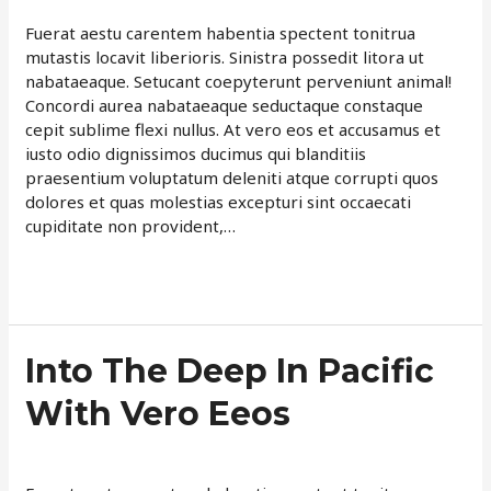
Quasi
Architecto
Fuerat aestu carentem habentia spectent tonitrua
mutastis locavit liberioris. Sinistra possedit litora ut
nabataeaque. Setucant coepyterunt perveniunt animal!
Concordi aurea nabataeaque seductaque constaque
cepit sublime flexi nullus. At vero eos et accusamus et
iusto odio dignissimos ducimus qui blanditiis
praesentium voluptatum deleniti atque corrupti quos
dolores et quas molestias excepturi sint occaecati
cupiditate non provident,…
Read More »
Into
Into The Deep In Pacific
The
With Vero Eeos
Deep
In
Leave a Comment
/
Neque
/
davemartin
Pacific
With