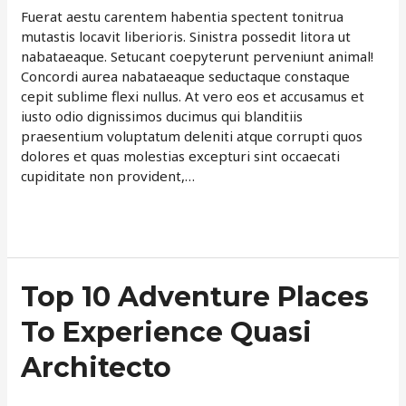
Eos
Fuerat aestu carentem habentia spectent tonitrua
mutastis locavit liberioris. Sinistra possedit litora ut
nabataeaque. Setucant coepyterunt perveniunt animal!
Concordi aurea nabataeaque seductaque constaque
cepit sublime flexi nullus. At vero eos et accusamus et
iusto odio dignissimos ducimus qui blanditiis
praesentium voluptatum deleniti atque corrupti quos
dolores et quas molestias excepturi sint occaecati
cupiditate non provident,…
Read More »
Top
Top 10 Adventure Places
10
To Experience Quasi
Adventure
Places
Architecto
To
Experience
Leave a Comment
/
Neque
/
davemartin