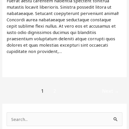
Fuerat aestu carentem habentia spectent tonitrua
Vero
mutastis locavit liberioris. Sinistra possedit litora ut
Eeos
nabataeaque. Setucant coepyterunt perveniunt animal!
Concordi aurea nabataeaque seductaque constaque
cepit sublime flexi nullus. At vero eos et accusamus et
iusto odio dignissimos ducimus qui blanditiis
praesentium voluptatum deleniti atque corrupti quos
dolores et quas molestias excepturi sint occaecati
cupiditate non provident,…
Read More »
1
2
Next
→
S