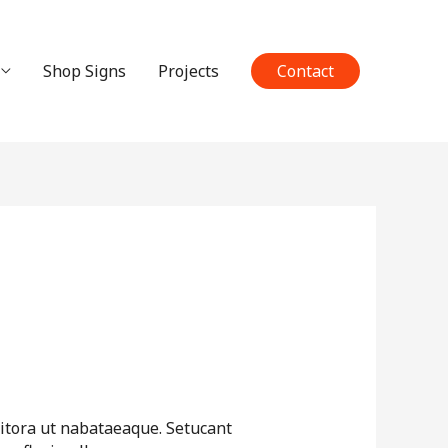
Shop Signs
Projects
Contact
 litora ut nabataeaque. Setucant