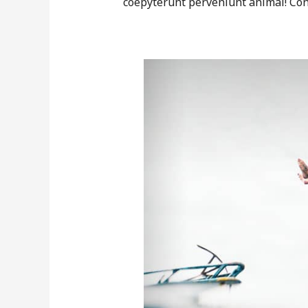
coepyterunt perveniunt animal! Con