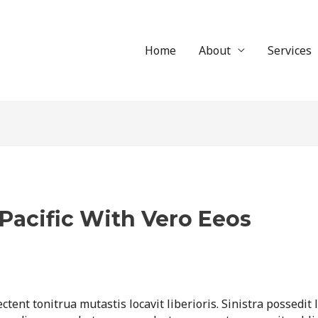
Home
About
Services
 Pacific With Vero Eeos
martin
ent tonitrua mutastis locavit liberioris. Sinistra possedit