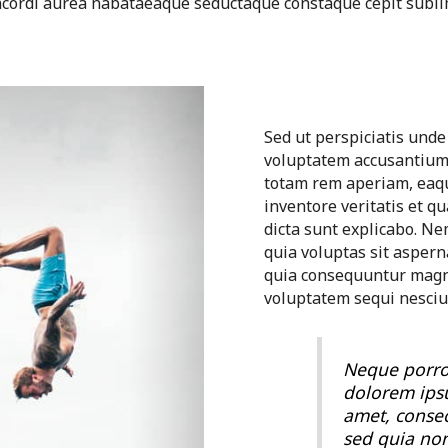
cordi aurea nabataeaque seductaque constaque cepit sublim
Sed ut perspiciatis unde
voluptatem accusantium
totam rem aperiam, eaqu
inventore veritatis et qu
dicta sunt explicabo. N
quia voluptas sit asperna
quia consequuntur magni
voluptatem sequi nesciu
Neque porro
dolorem ipsu
amet, consect
sed quia no