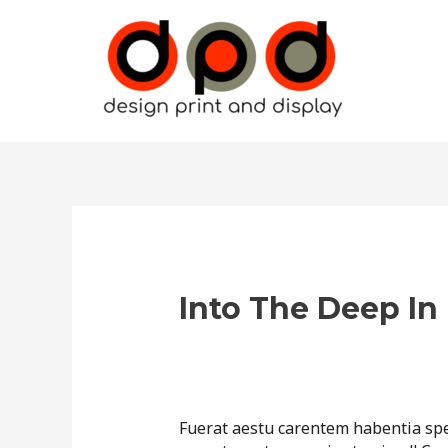
Skip
to
content
Post
navigation
Into The Deep In
Leave a Comment
/
Neque
/ By
dave
Fuerat aestu carentem habentia spect