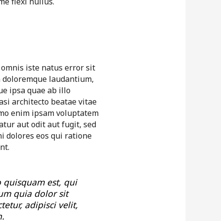
e flexi nullus.
 omnis iste natus error sit
 doloremque laudantium,
e ipsa quae ab illo
asi architecto beatae vitae
emo enim ipsam voluptatem
tur aut odit aut fugit, sed
 dolores eos qui ratione
nt.
 quisquam est, qui
m quia dolor sit
etur, adipisci velit,
n.